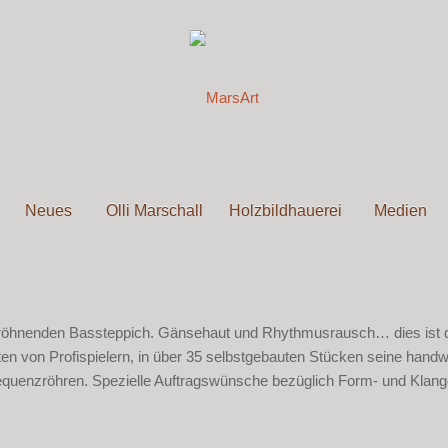
Neues
Olli Marschall
Holzbildhauerei
Medien
röhnenden Bassteppich. Gänsehaut und Rhythmusrausch… dies ist di
aten von Profispielern, in über 35 selbstgebauten Stücken seine handwer
requenzröhren. Spezielle Auftragswünsche bezüglich Form- und Klan