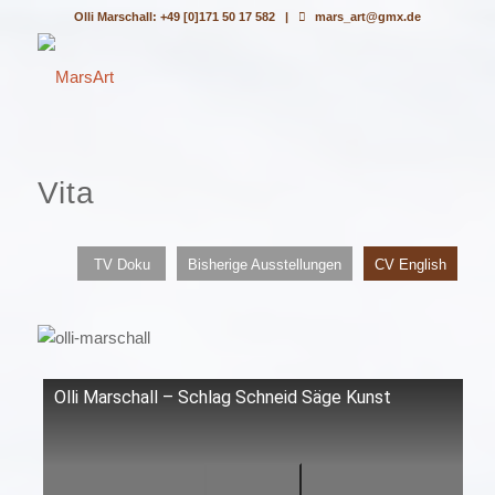
Olli Marschall: +49 [0]171 50 17 582 |
mars_art@gmx.de
Vita
TV Doku
Bisherige Ausstellungen
CV English
Olli Marschall – Schlag Schneid Säge Kunst