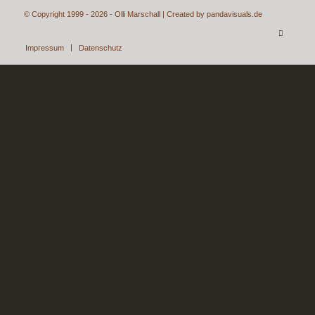
© Copyright 1999 - 2026 - Olli Marschall | Created by
pandavisuals.de
Impressum
Datenschutz