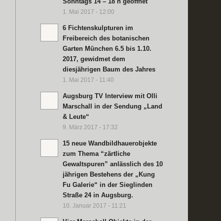
Sonntags 14 – 18 h geöffnet
1. Mai 2017 - 12:00
6 Fichtenskulpturen im
Freibereich des botanischen
Garten München 6.5 bis 1.10.
2017, gewidmet dem
diesjährigen Baum des Jahres
1. Mai 2017 - 11:40
Augsburg TV Interview mit Olli
Marschall in der Sendung „Land
& Leute“
9. März 2017 - 17:32
15 neue Wandbildhauerobjekte
zum Thema “zärtliche
Gewaltspuren” anlässlich des 10
jährigen Bestehens der „Kung
Fu Galerie“ in der Sieglinden
Straße 24 in Augsburg.
10. Januar 2017 - 11:21