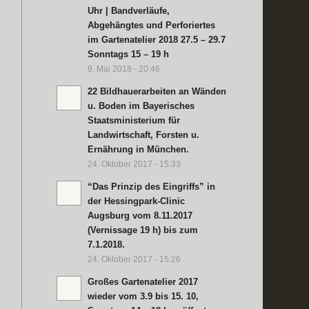
Uhr | Bandverläufe,
Abgehängtes und Perforiertes
im Gartenatelier 2018 27.5 – 29.7
Sonntags 15 – 19 h
9. Mai 2018 - 20:46
22 Bildhauerarbeiten an Wänden
u. Boden im Bayerisches
Staatsministerium für
Landwirtschaft, Forsten u.
Ernährung in München.
24. Oktober 2017 - 15:33
“Das Prinzip des Eingriffs” in
der Hessingpark-Clinic
Augsburg vom 8.11.2017
(Vernissage 19 h) bis zum
7.1.2018.
24. Oktober 2017 - 15:26
Großes Gartenatelier 2017
wieder vom 3.9 bis 15. 10,