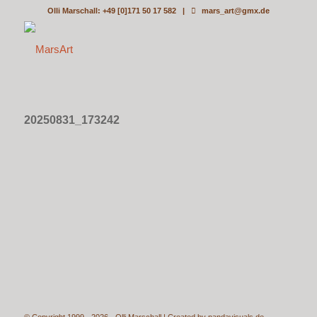
Olli Marschall: +49 [0]171 50 17 582 |
mars_art@gmx.de
20250831_173242
© Copyright 1999 - 2026 - Olli Marschall | Created by
pandavisuals.de