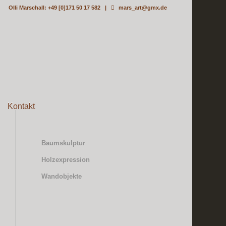
Olli Marschall: +49 [0]171 50 17 582 |
mars_art@gmx.de
Kontakt
Baumskulptur
Holzexpression
Wandobjekte