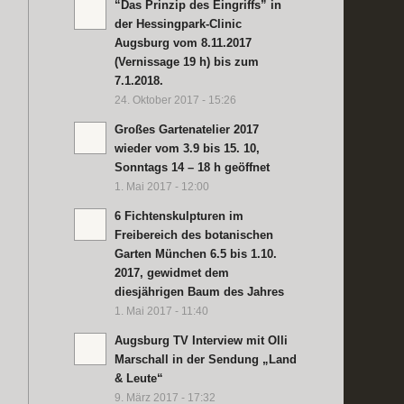
“Das Prinzip des Eingriffs” in
der Hessingpark-Clinic
Augsburg vom 8.11.2017
(Vernissage 19 h) bis zum
7.1.2018.
24. Oktober 2017 - 15:26
Großes Gartenatelier 2017
wieder vom 3.9 bis 15. 10,
Sonntags 14 – 18 h geöffnet
1. Mai 2017 - 12:00
6 Fichtenskulpturen im
Freibereich des botanischen
Garten München 6.5 bis 1.10.
2017, gewidmet dem
diesjährigen Baum des Jahres
1. Mai 2017 - 11:40
Augsburg TV Interview mit Olli
Marschall in der Sendung „Land
& Leute“
9. März 2017 - 17:32