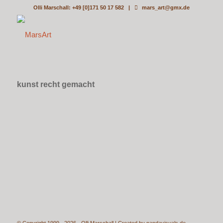
Olli Marschall: +49 [0]171 50 17 582 |
mars_art@gmx.de
kunst recht gemacht
© Copyright 1999 - 2026 - Olli Marschall | Created by
pandavisuals.de