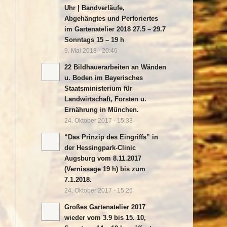
Uhr | Bandverläufe,
Abgehängtes und Perforiertes
im Gartenatelier 2018 27.5 – 29.7
Sonntags 15 – 19 h
9. Mai 2018 - 20:46
22 Bildhauerarbeiten an Wänden
u. Boden im Bayerisches
Staatsministerium für
Landwirtschaft, Forsten u.
Ernährung in München.
24. Oktober 2017 - 15:33
“Das Prinzip des Eingriffs” in
der Hessingpark-Clinic
Augsburg vom 8.11.2017
(Vernissage 19 h) bis zum
7.1.2018.
24. Oktober 2017 - 15:26
Großes Gartenatelier 2017
wieder vom 3.9 bis 15. 10,