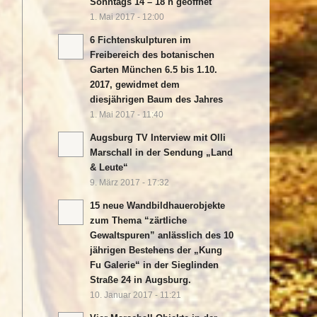
Sonntags 14 – 18 h geöffnet
1. Mai 2017 - 12:00
6 Fichtenskulpturen im
Freibereich des botanischen
Garten München 6.5 bis 1.10.
2017, gewidmet dem
diesjährigen Baum des Jahres
1. Mai 2017 - 11:40
Augsburg TV Interview mit Olli
Marschall in der Sendung „Land
& Leute“
9. März 2017 - 17:32
15 neue Wandbildhauerobjekte
zum Thema “zärtliche
Gewaltspuren” anlässlich des 10
jährigen Bestehens der „Kung
Fu Galerie“ in der Sieglinden
Straße 24 in Augsburg.
10. Januar 2017 - 11:21