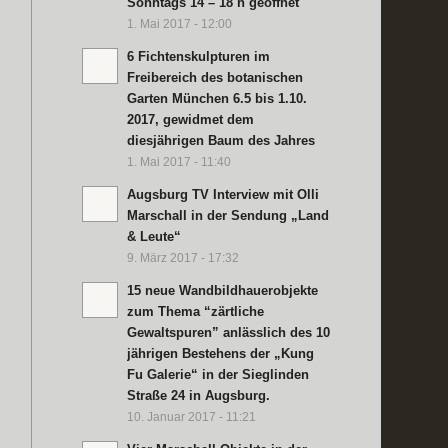
Sonntags 14 – 18 h geöffnet
1. Mai 2017 - 12:00
6 Fichtenskulpturen im
Freibereich des botanischen
Garten München 6.5 bis 1.10.
2017, gewidmet dem
diesjährigen Baum des Jahres
1. Mai 2017 - 11:40
Augsburg TV Interview mit Olli
Marschall in der Sendung „Land
& Leute“
9. März 2017 - 17:32
15 neue Wandbildhauerobjekte
zum Thema “zärtliche
Gewaltspuren” anlässlich des 10
jährigen Bestehens der „Kung
Fu Galerie“ in der Sieglinden
Straße 24 in Augsburg.
10. Januar 2017 - 11:21