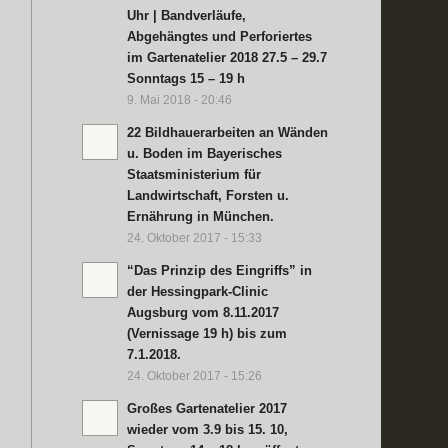
Uhr | Bandverläufe,
Abgehängtes und Perforiertes
im Gartenatelier 2018 27.5 – 29.7
Sonntags 15 – 19 h
9. Mai 2018 - 20:46
22 Bildhauerarbeiten an Wänden
u. Boden im Bayerisches
Staatsministerium für
Landwirtschaft, Forsten u.
Ernährung in München.
24. Oktober 2017 - 15:33
“Das Prinzip des Eingriffs” in
der Hessingpark-Clinic
Augsburg vom 8.11.2017
(Vernissage 19 h) bis zum
7.1.2018.
24. Oktober 2017 - 15:26
Großes Gartenatelier 2017
wieder vom 3.9 bis 15. 10,