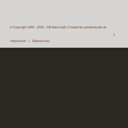
© Copyright 1999 - 2026 - Olli Marschall | Created by
pandavisuals.de
Impressum
Datenschutz