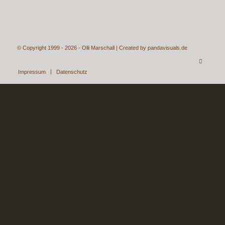
© Copyright 1999 - 2026 - Olli Marschall | Created by
pandavisuals.de
Impressum
Datenschutz