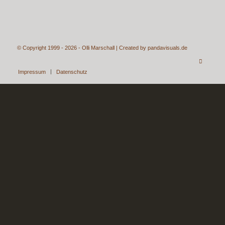
© Copyright 1999 - 2026 - Olli Marschall | Created by
pandavisuals.de
Impressum
Datenschutz