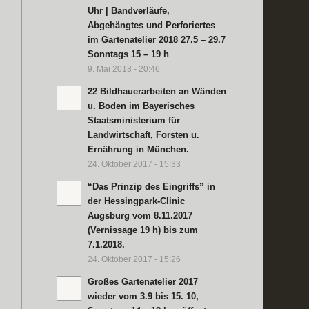
Uhr | Bandverläufe,
Abgehängtes und Perforiertes
im Gartenatelier 2018 27.5 – 29.7
Sonntags 15 – 19 h
9. Mai 2018 - 20:46
22 Bildhauerarbeiten an Wänden
u. Boden im Bayerisches
Staatsministerium für
Landwirtschaft, Forsten u.
Ernährung in München.
24. Oktober 2017 - 15:33
“Das Prinzip des Eingriffs” in
der Hessingpark-Clinic
Augsburg vom 8.11.2017
(Vernissage 19 h) bis zum
7.1.2018.
24. Oktober 2017 - 15:26
Großes Gartenatelier 2017
wieder vom 3.9 bis 15. 10,