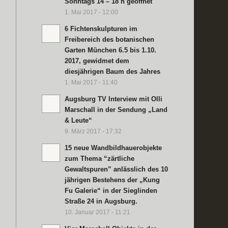
Sonntags 14 – 18 h geöffnet
1. Mai 2017 - 12:00
6 Fichtenskulpturen im
Freibereich des botanischen
Garten München 6.5 bis 1.10.
2017, gewidmet dem
diesjährigen Baum des Jahres
1. Mai 2017 - 11:40
Augsburg TV Interview mit Olli
Marschall in der Sendung „Land
& Leute“
9. März 2017 - 17:32
15 neue Wandbildhauerobjekte
zum Thema “zärtliche
Gewaltspuren” anlässlich des 10
jährigen Bestehens der „Kung
Fu Galerie“ in der Sieglinden
Straße 24 in Augsburg.
10. Januar 2017 - 11:21