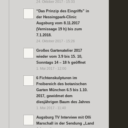
24. Oktober 2017 - 15:33
“Das Prinzip des Eingriffs” in
der Hessingpark-Clinic
Augsburg vom 8.11.2017
(Vernissage 19 h) bis zum
7.1.2018.
24. Oktober 2017 - 15:26
Großes Gartenatelier 2017
wieder vom 3.9 bis 15. 10,
Sonntags 14 – 18 h geöffnet
1. Mai 2017 - 12:00
6 Fichtenskulpturen im
Freibereich des botanischen
Garten München 6.5 bis 1.10.
2017, gewidmet dem
diesjährigen Baum des Jahres
1. Mai 2017 - 11:40
Augsburg TV Interview mit Olli
Marschall in der Sendung „Land