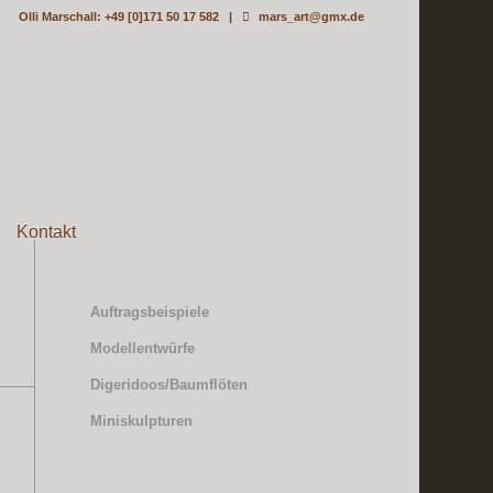
Olli Marschall: +49 [0]171 50 17 582 |
mars_art@gmx.de
Kontakt
Auftragsbeispiele
Modellentwürfe
Digeridoos/Baumflöten
Miniskulpturen