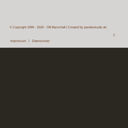
© Copyright 1999 - 2026 - Olli Marschall | Created by
pandavisuals.de
Impressum
Datenschutz